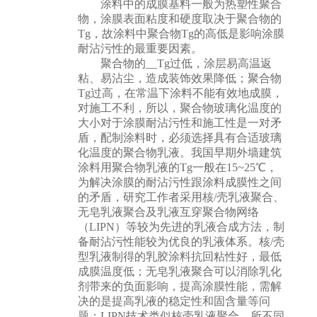
涂料中的成膜基料一般为热塑性聚合
物，涂膜表面粘度和硬度取决于聚合物的
Tg，故涂料中聚合物Tg的高低是影响涂膜
耐沾污性的最重要因素。
聚合物的__Tg过低，涂层易高温返
粘、易沾尘，造成装饰效果降低；聚合物
Tg过高，在常温下涂料不能有效地成膜，
对施工不利，所以，聚合物玻璃化温度的
大小对于涂膜耐沾污性和施工性是一对矛
盾，配制涂料时，必须选择具有合适玻璃
化温度的聚合物乳液。我国早期外墙建筑
涂料用聚合物乳液的Tg一般在15~25℃，
为解决涂膜的耐沾污性跟涂料成膜性之间
的矛盾，研究工作者采用核/壳乳液聚合、
无皂乳液聚合及乳液互穿聚合物网络
（LIPN）等较为先进的乳液合成方法，制
备耐沾污性能较为优良的乳液体系。核/壳
型乳液制得的乳胶涂料抗回粘性好，最低
成膜温度低；无皂乳液聚合可以消除乳化
剂带来的负面影响，提高涂膜性能，需解
决的是提高乳液的稳定性和固含量等问
题；LIPN技术类似核壳乳液聚合，所不同