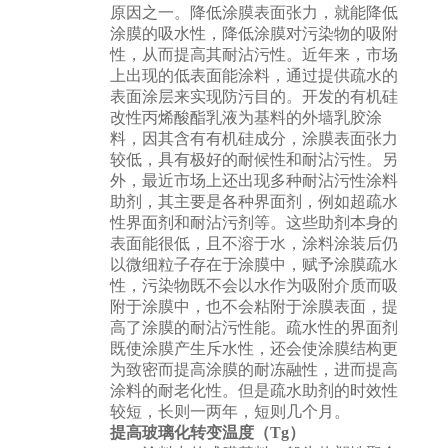
原因之一。降低涂膜表面张力，就能降低
涂膜的吸水性，降低涂膜对污染物的吸附
性，从而提高其耐沾污性。近年来，市场
上出现的低表面能涂料，通过提供疏水的
表面涂层来实现防污目的。开发的有机硅
改性丙烯酸酯乳液为基料的外墙乳胶涂
料，因其含有有机硅成分，涂膜表面张力
较低，具有极好的耐候性和耐沾污性。另
外，最近市场上还出现多种耐沾污性涂料
助剂，其主要是各种界面剂，例如超疏水
性界面剂和耐沾污剂等。这些助剂本身的
表面能很低，且不溶于水，涂料涂装后仍
以微细粒子存在于涂膜中，赋予涂膜疏水
性，污染物既不会以水作为吸附介质而吸
附于涂膜中，也不会粘附于涂膜表面，提
高了涂膜的耐沾污性能。疏水性的界面剂
既使涂膜产生斥水性，还会使涂膜结构更
为致密而提高涂膜的耐冻融性，进而提高
涂料的耐老化性。但是疏水助剂的时效性
较短，长则一两年，短则几个月。
提高玻璃化转变温度（Tg）