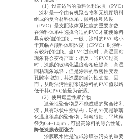
（1）设置适当的颜料体积浓度（PVC）
涂料是一个由有机聚合物和无机颜填料
组成的复合材料体系，颜料体积浓度
（PVC）是支配该体系性能的重要参数，
在涂料体系中选择合适的PVC才能使涂料
具有较佳的性能，一般，涂料的PVC略小
于其临界颜料体积浓度（CPVC）时涂料
有较好的性能。当PVC过低时，高温回粘
现象将会变得严重；相反，当PVC过高
时，涂膜的玻璃化温度会相应提高，高温
回粘现象减轻，但是涂层的致密性变差，
孔隙率增加，其涂层的耐污性变差。因
而，从耐沾污性能来说涂料的PVC值以略
低于其CPVC值最为合适。
（2）使用遮盖性聚合物
遮盖性聚合物是不能成膜的聚合物乳
液，具有球状中空结构，球的外壳是玻璃
化温度很高的聚合物，颗粒很细，平均粒
径为0.4~1.0μm，可提高涂料的综合性能。
降低涂膜表面张力
涂膜吸水性是造成涂膜被污染的重要