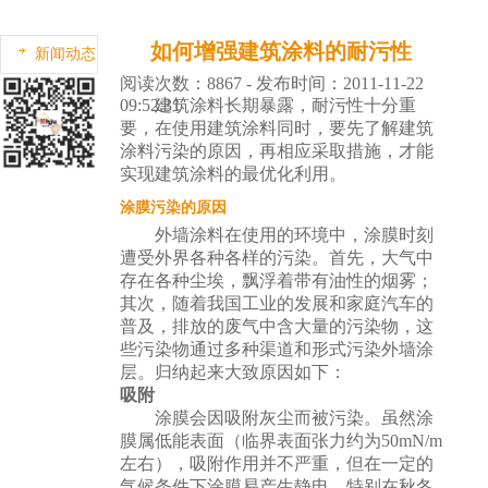
如何增强建筑涂料的耐污性
新闻动态
阅读次数：8867 - 发布时间：2011-11-22
09:52:31
建筑涂料长期暴露，耐污性十分重
要，在使用建筑涂料同时，要先了解建筑
涂料污染的原因，再相应采取措施，才能
实现建筑涂料的最优化利用。
涂膜污染的原因
外墙涂料在使用的环境中，涂膜时刻
遭受外界各种各样的污染。首先，大气中
存在各种尘埃，飘浮着带有油性的烟雾；
其次，随着我国工业的发展和家庭汽车的
普及，排放的废气中含大量的污染物，这
些污染物通过多种渠道和形式污染外墙涂
层。归纳起来大致原因如下：
吸附
涂膜会因吸附灰尘而被污染。虽然涂
膜属低能表面（临界表面张力约为50mN/m
左右），吸附作用并不严重，但在一定的
气候条件下涂膜易产生静电，特别在秋冬