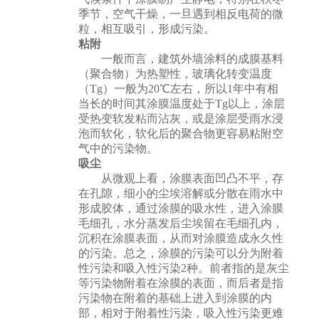
季节，空气干燥，一旦遇到相反电荷的微
粒，相互吸引，形成污染。
粘附
一般而言，建筑外墙涂料的成膜基料
（聚合物）为热塑性，玻璃化转变温度
（Tg）一般为20℃左右，所以1年中有相
当长的时间其涂膜温度处于Tg以上，涂层
受热变软发粘而沾灰，或是涂层受雨水浸
泡而软化，软化后的聚合物更容易粘附空
气中的污染物。
吸尘
从微观上看，涂膜表面凹凸不平，存
在孔隙，细小的尘埃溶解或分散在雨水中
形成胶体，通过涂膜的吸水性，进入涂膜
毛细孔，水分蒸发后尘埃留在毛细孔内，
沉积在涂膜表面，从而对涂膜造成永久性
的污染。总之，涂膜的污染可以分为附着
性污染和吸入性污染2种。前者指的是灰尘
等污染物附着在涂膜的表面，而后者是指
污染物在附着的基础上进入到涂膜的内
部，相对于附着性污染，吸入性污染更难