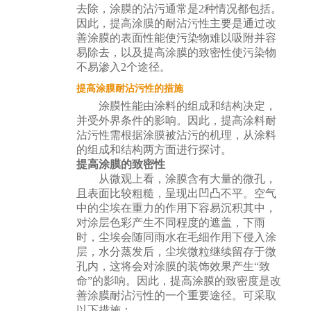
去除，涂膜的沾污通常是2种情况都包括。
因此，提高涂膜的耐沾污性主要是通过改
善涂膜的表面性能使污染物难以吸附并容
易除去，以及提高涂膜的致密性使污染物
不易渗入2个途径。
提高涂膜耐沾污性的措施
涂膜性能由涂料的组成和结构决定，
并受外界条件的影响。因此，提高涂料耐
沾污性需根据涂膜被沾污的机理，从涂料
的组成和结构两方面进行探讨。
提高涂膜的致密性
从微观上看，涂膜含有大量的微孔，
且表面比较粗糙，呈现出凹凸不平。空气
中的尘埃在重力的作用下容易沉积其中，
对涂层色彩产生不同程度的遮盖，下雨
时，尘埃会随同雨水在毛细作用下侵入涂
层，水分蒸发后，尘埃微粒继续留存于微
孔内，这将会对涂膜的装饰效果产生“致
命”的影响。因此，提高涂膜的致密度是改
善涂膜耐沾污性的一个重要途径。可采取
以下措施：