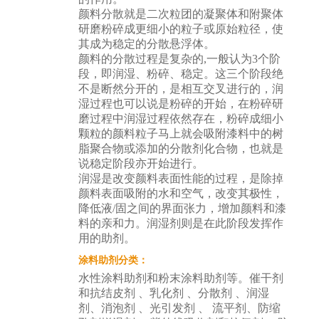
颜料分散就是二次粒团的凝聚体和附聚体
研磨粉碎成更细小的粒子或原始粒径，使
其成为稳定的分散悬浮体。
颜料的分散过程是复杂的,一般认为3个阶
段，即润湿、粉碎、稳定。这三个阶段绝
不是断然分开的，是相互交叉进行的，润
湿过程也可以说是粉碎的开始，在粉碎研
磨过程中润湿过程依然存在，粉碎成细小
颗粒的颜料粒子马上就会吸附漆料中的树
脂聚合物或添加的分散剂化合物，也就是
说稳定阶段亦开始进行。
润湿是改变颜料表面性能的过程，是除掉
颜料表面吸附的水和空气，改变其极性，
降低液/固之间的界面张力，增加颜料和漆
料的亲和力。润湿剂则是在此阶段发挥作
用的助剂。
涂料助剂分类：
水性
涂料助剂
和粉末涂料助剂等。催干剂
和抗结皮剂 、乳化剂 、分散剂 、润湿
剂、消泡剂 、光引发剂 、 流平剂、防缩