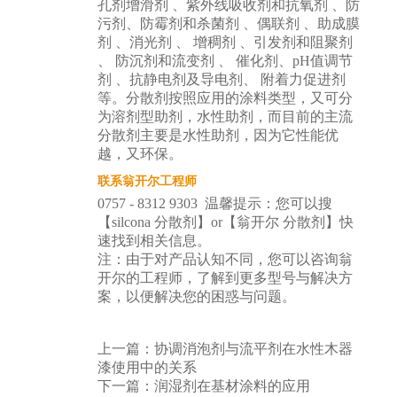
孔剂增滑剂 、紫外线吸收剂和抗氧剂 、防
污剂、防霉剂和杀菌剂 、偶联剂 、助成膜
剂 、消光剂 、 增稠剂 、引发剂和阻聚剂
、 防沉剂和流变剂 、 催化剂、pH值调节
剂 、抗静电剂及导电剂、 附着力促进剂
等。分散剂按照应用的涂料类型，又可分
为溶剂型助剂，水性助剂，而目前的主流
分散剂主要是水性助剂，因为它性能优
越，又环保。
联系翁开尔工程师
0757 - 8312 9303 温馨提示：您可以搜
【silcona 分散剂】or【翁开尔 分散剂】快
速找到相关信息。
注：由于对产品认知不同，您可以咨询翁
开尔的工程师，了解到更多型号与解决方
案，以便解决您的困惑与问题。
上一篇：
协调消泡剂与流平剂在水性木器
漆使用中的关系
下一篇：
润湿剂在基材涂料的应用