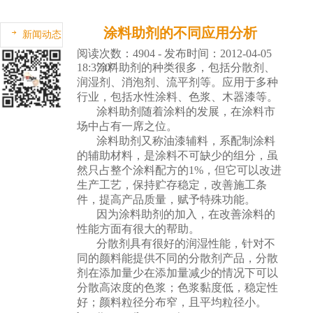
涂料助剂的不同应用分析
新闻动态
阅读次数：4904 - 发布时间：2012-04-05
18:37:07
涂料助剂的种类很多，包括分散剂、
润湿剂、消泡剂、流平剂等。应用于多种
行业，包括水性涂料、色浆、木器漆等。
涂料助剂
随着涂料的发展，在涂料市
场中占有一席之位。
涂料助剂又称油漆辅料，系配制涂料
的辅助材料，是涂料不可缺少的组分，虽
然只占整个涂料配方的1%，但它可以改进
生产工艺，保持贮存稳定，改善施工条
件，提高产品质量，赋予特殊功能。
因为涂料助剂的加入，在改善涂料的
性能方面有很大的帮助。
分散剂具有很好的润湿性能，针对不
同的颜料能提供不同的分散剂产品，分散
剂在添加量少在添加量减少的情况下可以
分散高浓度的色浆；色浆黏度低，稳定性
好；颜料粒径分布窄，且平均粒径小。