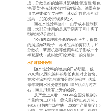
成，分散良好的油墨其流动性/流变性/展色
性/覆盖性/光泽度都大幅度提高。油墨在使
用过程或储存过程中，其稳定性也会相对
提高，沉淀/分层现象减少。
而在水性涂料当中，由于成本控制原
因，大部分使用的是属于阴离子和非离子
型的润湿分散剂。
它们的原理就是低的表面张力，很快
的润湿颜料粒子，再通过高的剪切力，如
分散机、研磨机器等使颜料粒子形成一个
半絮凝状（或叫做可控絮凝）的分散体。
水性环保分散剂
随水性涂料的增加的日趋明显，低
VOC和光固化涂料的增长也相对比较快。
在水性涂料按1%添加分散剂来进行估算，
每年我国水性分散剂的用量约为2万吨左
右，而且用量有上升的趋势。
从产量上来看，2005年全国分散剂的
产量约为1.3万吨，需求量约为1.91万吨，
有0.6万吨的市场空缺；2006年产量增至1.5
万吨，市场需求量增至约2.5万吨，仍有1