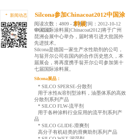
Silcona参加Chinacoat2012中国涂
新闻动态
料展
阅读次数：4809 - 发布时间：2012-10-12
10:45:17
中国国际涂料展
[Chinacoat2012]将于广州
琵洲会展中心举办，届时将引进大批国外
先进技术。
Silcona是德国一家生产
水性助剂
的公司，
与翁开尔公司在国内的合作历史悠久，本
届展会，将再度携手翁开尔公司参加第十
七届国际涂料展。
Silcona展品：
* SILCO SPERSE-
分散剂
用于水性&溶剂型涂料，油墨体系的高效
分散剂系列产品
* SILCO FLW-
流平剂
用于各种涂料行业应用的流平剂系列产
品
* SILCO GLIDE-
滑爽剂
高分子有机硅类的滑爽助剂系列产品
* SILCO WET-
润湿剂